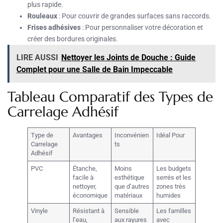
plus rapide.
Rouleaux
: Pour couvrir de grandes surfaces sans raccords.
Frises adhésives
: Pour personnaliser votre décoration et
créer des bordures originales.
LIRE AUSSI
Nettoyer les Joints de Douche : Guide
Complet pour une Salle de Bain Impeccable
Tableau Comparatif des Types de
Carrelage Adhésif
Type de
Avantages
Inconvénien
Idéal Pour
Carrelage
ts
Adhésif
PVC
Étanche,
Moins
Les budgets
facile à
esthétique
serrés et les
nettoyer,
que d’autres
zones très
économique
matériaux
humides
Vinyle
Résistant à
Sensible
Les familles
l’eau,
aux rayures
avec