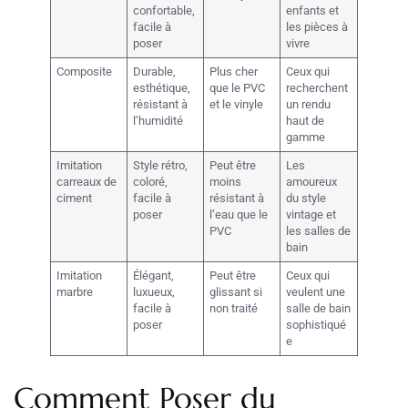
confortable,
enfants et
facile à
les pièces à
poser
vivre
Composite
Durable,
Plus cher
Ceux qui
esthétique,
que le PVC
recherchent
résistant à
et le vinyle
un rendu
l’humidité
haut de
gamme
Imitation
Style rétro,
Peut être
Les
carreaux de
coloré,
moins
amoureux
ciment
facile à
résistant à
du style
poser
l’eau que le
vintage et
PVC
les salles de
bain
Imitation
Élégant,
Peut être
Ceux qui
marbre
luxueux,
glissant si
veulent une
facile à
non traité
salle de bain
poser
sophistiqué
e
Comment Poser du