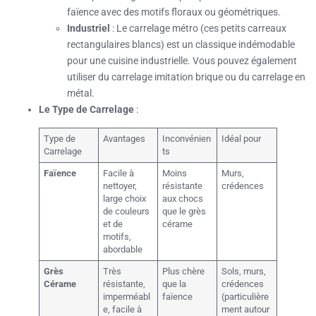
faïence avec des motifs floraux ou géométriques.
Industriel
: Le carrelage métro (ces petits carreaux
rectangulaires blancs) est un classique indémodable
pour une cuisine industrielle. Vous pouvez également
utiliser du carrelage imitation brique ou du carrelage en
métal.
Le Type de Carrelage
:
Type de
Avantages
Inconvénien
Idéal pour
Carrelage
ts
Faïence
Facile à
Moins
Murs,
nettoyer,
résistante
crédences
large choix
aux chocs
de couleurs
que le grès
et de
cérame
motifs,
abordable
Grès
Très
Plus chère
Sols, murs,
Cérame
résistante,
que la
crédences
imperméabl
faïence
(particulière
e, facile à
ment autour