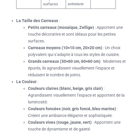
surfaces
entretenir
La Taille des Carreaux
:
Petits carreaux (mosaïque, Zellige)
: Apportent une
touche décorative et sont idéaux pour les petites
surfaces.
Carreaux moyens (10×10 cm, 20×20 cm)
: Un choix
polyvalent qui s’adapte à tous les styles de cuisine.
Grands carreaux (30×60 cm, 60×60 cm)
: Modernes et
épurés, ils agrandissent visuellement l’espace et
réduisent le nombre de joints.
La Couleur
:
Couleurs claires (blanc, beige, gris clair)
:
Agrandissent visuellement l’espace et apportent de la
luminosité.
Couleurs foncées (noir, gris foncé, bleu marine)
:
Créent une ambiance élégante et sophistiquée.
Couleurs vives (rouge, jaune, vert)
: Apportent une
touche de dynamisme et de gaieté.