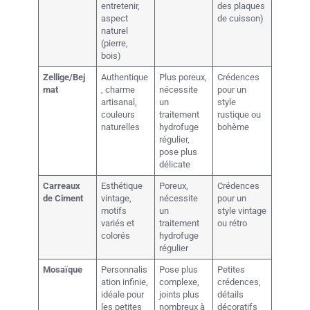
entretenir,
des plaques
aspect
de cuisson)
naturel
(pierre,
bois)
Zellige/Bej
Authentique
Plus poreux,
Crédences
mat
, charme
nécessite
pour un
artisanal,
un
style
couleurs
traitement
rustique ou
naturelles
hydrofuge
bohème
régulier,
pose plus
délicate
Carreaux
Esthétique
Poreux,
Crédences
de Ciment
vintage,
nécessite
pour un
motifs
un
style vintage
variés et
traitement
ou rétro
colorés
hydrofuge
régulier
Mosaïque
Personnalis
Pose plus
Petites
ation infinie,
complexe,
crédences,
idéale pour
joints plus
détails
les petites
nombreux à
décoratifs