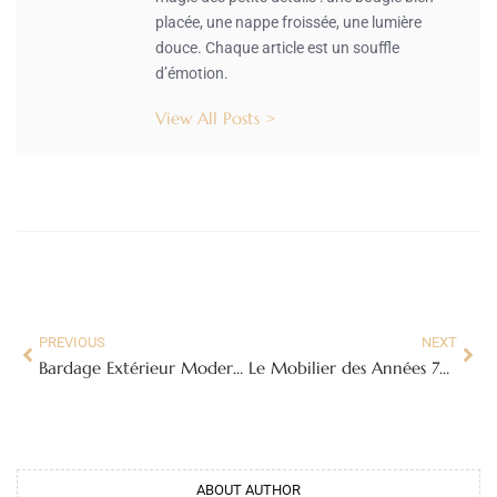
placée, une nappe froissée, une lumière
douce. Chaque article est un souffle
d’émotion.
View All Posts >
PREVIOUS
NEXT
Bardage Extérieur Moderne : Guide Complet pour une Façade Contemporaine et Durable
Le Mobilier des Années 70 : Un Voyage Coloré et Rétro dans le Design Vintage
ABOUT AUTHOR