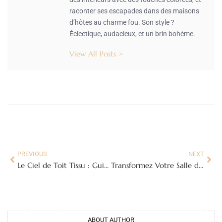
raconter ses escapades dans des maisons
d’hôtes au charme fou. Son style ?
Éclectique, audacieux, et un brin bohème.
View All Posts >
PREVIOUS
NEXT
Le Ciel de Toit Tissu : Guide Complet pour un Intérieur Auto Impeccable
Transformez Votre Salle de Bain en Oasis de Luxe avec des Accessoires Haut de Gamme
ABOUT AUTHOR