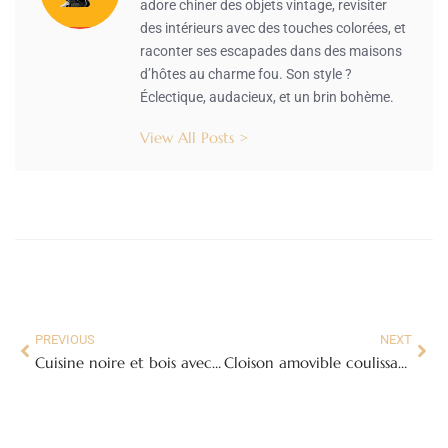
adore chiner des objets vintage, revisiter
des intérieurs avec des touches colorées, et
raconter ses escapades dans des maisons
d’hôtes au charme fou. Son style ?
Éclectique, audacieux, et un brin bohème.
View All Posts >
PREVIOUS
NEXT
Cuisine noire et bois avec îlot : idées et conseils déco 2026
Cloison amovible coulissante : types, usages et prix 2026