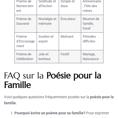
Poème de
Gratitude et
Simple et
Anniversaire
Remerciem
affection
doux
, Fête des
ent
mères
Poème de
Nostalgie et
Évocateur
Réunion de
Souvenir
mémoire
famille,
Deuil
Poème
Soutien et
Motivant
Périodes
d’Encourage
espoir
difficiles
ment
Poème de
Joie et
Festif
Mariage,
Célébration
bonheur
Naissance
FAQ sur la
Poésie pour la
Famille
Voici quelques questions fréquemment posées sur la
poésie pour la
famille
:
Pourquoi écrire un poème pour sa famille?
Pour exprimer