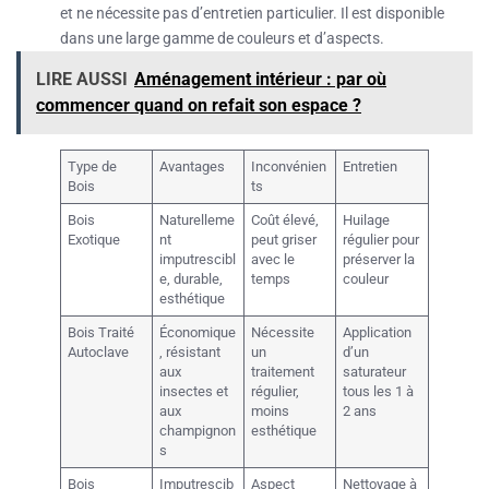
et ne nécessite pas d’entretien particulier. Il est disponible
dans une large gamme de couleurs et d’aspects.
LIRE AUSSI
Aménagement intérieur : par où
commencer quand on refait son espace ?
Type de
Avantages
Inconvénien
Entretien
Bois
ts
Bois
Naturelleme
Coût élevé,
Huilage
Exotique
nt
peut griser
régulier pour
imputrescibl
avec le
préserver la
e, durable,
temps
couleur
esthétique
Bois Traité
Économique
Nécessite
Application
Autoclave
, résistant
un
d’un
aux
traitement
saturateur
insectes et
régulier,
tous les 1 à
aux
moins
2 ans
champignon
esthétique
s
Bois
Imputrescib
Aspect
Nettoyage à