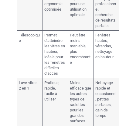
ergonomie
pour une
professionn
optimisée
utilisation
el,
optimale
recherche
de résultats
parfaits
Télescopiqu
Permet
Peut être
Fenêtres
e
d’atteindre
moins
hautes,
les vitres en
maniable,
vérandas,
hauteur,
plus
nettoyage
idéale pour
encombrant
en hauteur
les fenêtres
e
difficiles
d’accès
Lave-vitres
Pratique,
Moins
Nettoyage
2 en 1
rapide,
efficace que
rapide et
facile à
les autres
occasionnel
utiliser
types de
, petites
raclettes
surfaces,
pour les
gain de
grandes
temps
surfaces