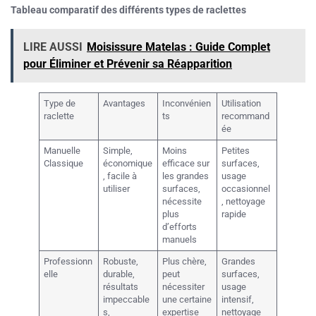
Tableau comparatif des différents types de raclettes
LIRE AUSSI
Moisissure Matelas : Guide Complet
pour Éliminer et Prévenir sa Réapparition
Type de
Avantages
Inconvénien
Utilisation
raclette
ts
recommand
ée
Manuelle
Simple,
Moins
Petites
Classique
économique
efficace sur
surfaces,
, facile à
les grandes
usage
utiliser
surfaces,
occasionnel
nécessite
, nettoyage
plus
rapide
d’efforts
manuels
Professionn
Robuste,
Plus chère,
Grandes
elle
durable,
peut
surfaces,
résultats
nécessiter
usage
impeccable
une certaine
intensif,
s,
expertise
nettoyage