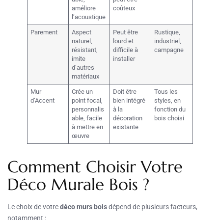
améliore
coûteux
l’acoustique
Parement
Aspect
Peut être
Rustique,
naturel,
lourd et
industriel,
résistant,
difficile à
campagne
imite
installer
d’autres
matériaux
Mur
Crée un
Doit être
Tous les
d’Accent
point focal,
bien intégré
styles, en
personnalis
à la
fonction du
able, facile
décoration
bois choisi
à mettre en
existante
œuvre
Comment Choisir Votre
Déco Murale Bois ?
Le choix de votre
déco murs bois
dépend de plusieurs facteurs,
notamment :