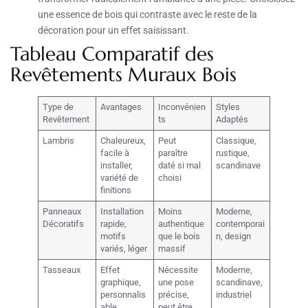
une essence de bois qui contraste avec le reste de la
décoration pour un effet saisissant.
Tableau Comparatif des
Revêtements Muraux Bois
Type de
Avantages
Inconvénien
Styles
Revêtement
ts
Adaptés
Lambris
Chaleureux,
Peut
Classique,
facile à
paraître
rustique,
installer,
daté si mal
scandinave
variété de
choisi
finitions
Panneaux
Installation
Moins
Moderne,
Décoratifs
rapide,
authentique
contemporai
motifs
que le bois
n, design
variés, léger
massif
Tasseaux
Effet
Nécessite
Moderne,
graphique,
une pose
scandinave,
personnalis
précise,
industriel
able,
peut être