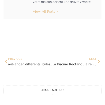
votre maison devient une œuvre vivante.
View All Posts >
PREVIOUS
NEXT
Mélanger différents styles de tableaux pour une décoration harmonieuse
La Piscine Rectangulaire : Guide Complet pour Choisir le Modèle Idéal
ABOUT AUTHOR