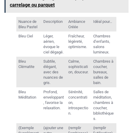
carrelage ou parquet
Nuance de
Description
Ambiance
Idéal pour…
Bleu Pastel
Créée
Bleu Ciel
Léger,
Fraîcheur,
Chambres
aérien,
légèreté,
d’enfants,
évoque le
optimisme.
salons
ciel dégagé.
lumineux.
Bleu
Subtile,
Calme,
Chambres à
Clématite
élégant,
sophisticati
coucher,
avec des
on, douceur.
bureaux,
nuances de
salles de
gris.
bain.
Bleu
Profond,
Sérénité,
Salles de
Méditation
enveloppant
concentrati
méditation,
, favorise la
on,
chambres à
relaxation.
introspectio
coucher,
n.
bibliothèque
s.
(Exemple
(ajouter une
(remplir
(remplir