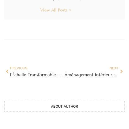
View All Posts >
PREVIOUS
NEXT
L’Échelle Transformable : Votre Alliée Polyvalente pour Tous Vos Travaux
Aménagement intérieur : par où commencer quand on refait son espace ?
ABOUT AUTHOR