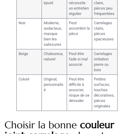
épuré
nécessite
clairs,
un entretien
pièces peu
régulier
fréquentées
Noir
Moderne,
Peut
Carrelages
audacieux,
assombrir la
clairs,
masque
pièce
pièces
bien les
spacieuses
salissures
Beige
Chaleureux,
Peut être
Carrelages
naturel
fade si mal
imitation
associé
pierre ou
bois
Coloré
Original,
Peut être
Petites
personnalis
difficile à
surfaces,
é
associer,
touches
risque de se
décoratives,
démoder
pièces
originales
Choisir la bonne
couleur