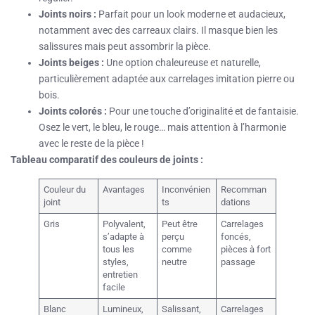
Joints noirs :
Parfait pour un look moderne et audacieux,
notamment avec des carreaux clairs. Il masque bien les
salissures mais peut assombrir la pièce.
Joints beiges :
Une option chaleureuse et naturelle,
particulièrement adaptée aux carrelages imitation pierre ou
bois.
Joints colorés :
Pour une touche d’originalité et de fantaisie.
Osez le vert, le bleu, le rouge… mais attention à l’harmonie
avec le reste de la pièce !
Tableau comparatif des couleurs de joints :
Couleur du
Avantages
Inconvénien
Recomman
joint
ts
dations
Gris
Polyvalent,
Peut être
Carrelages
s’adapte à
perçu
foncés,
tous les
comme
pièces à fort
styles,
neutre
passage
entretien
facile
Blanc
Lumineux,
Salissant,
Carrelages