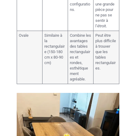
configuratio
une grande
ns.
pièce pour
ne pas se
sentir à
l’étroit.
Ovale
Similaire à
Combine les
Peut être
la
avantages
plus difficile
rectangulair
des tables
à trouver
e (150-180
rectangulair
que les
cm x 80-90
es et
tables
cm)
rondes,
rectangulair
esthétique
es.
ment
agréable.