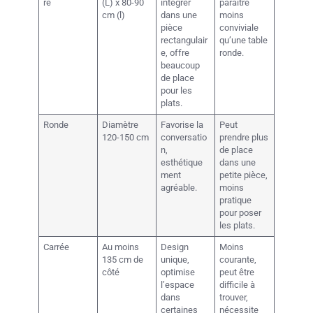
re
(L) x 80-90
intégrer
paraître
cm (l)
dans une
moins
pièce
conviviale
rectangulair
qu’une table
e, offre
ronde.
beaucoup
de place
pour les
plats.
Ronde
Diamètre
Favorise la
Peut
120-150 cm
conversatio
prendre plus
n,
de place
esthétique
dans une
ment
petite pièce,
agréable.
moins
pratique
pour poser
les plats.
Carrée
Au moins
Design
Moins
135 cm de
unique,
courante,
côté
optimise
peut être
l’espace
difficile à
dans
trouver,
certaines
nécessite