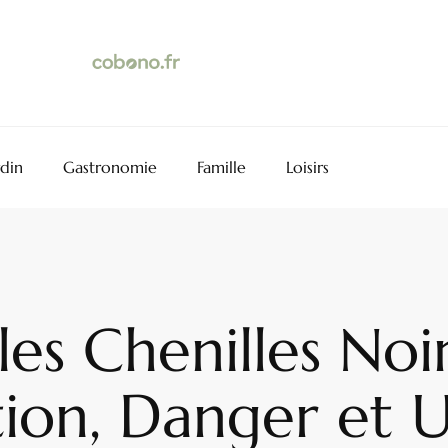
rdin
Gastronomie
Famille
Loisirs
les Chenilles Noi
tion, Danger et U