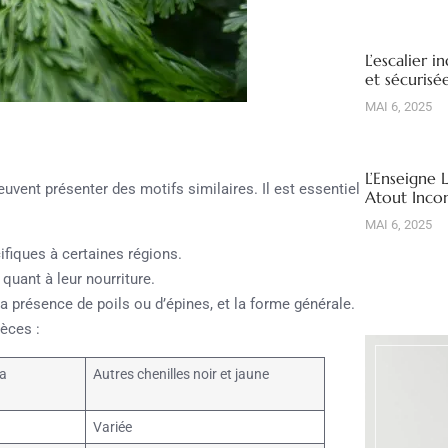
L’escalier i
et sécuris
MAI 6, 2025
L’Enseigne 
euvent présenter des motifs similaires. Il est essentiel
Atout Inco
MAI 6, 2025
fiques à certaines régions.
quant à leur nourriture.
a présence de poils ou d’épines, et la forme générale.
pèces :
ia
Autres chenilles noir et jaune
Variée