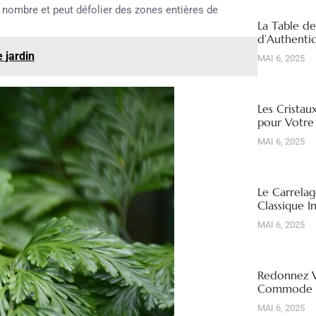
 nombre et peut défolier des zones entières de
La Table d
d’Authentic
 jardin
MAI 6, 2025
Les Cristau
pour Votre
MAI 6, 2025
Le Carrelag
Classique I
MAI 6, 2025
Redonnez V
Commode R
MAI 6, 2025