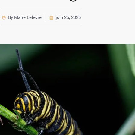
By
Marie Lefevre
juin 26, 2025