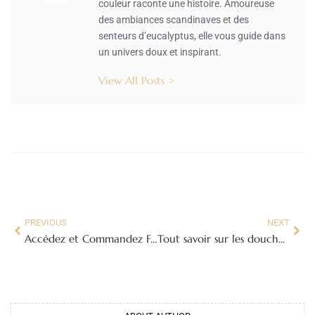
couleur raconte une histoire. Amoureuse
des ambiances scandinaves et des
senteurs d’eucalyptus, elle vous guide dans
un univers doux et inspirant.
View All Posts >
PREVIOUS
NEXT
Accédez et Commandez Facilement Vos Photos Scolaires avec Net Photo FR
Tout savoir sur les douches extérieures : Guide complet pour profiter de votre jardin