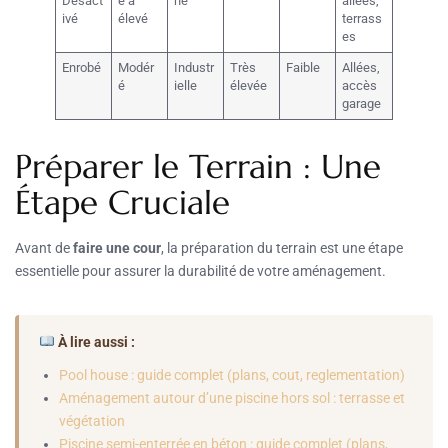
Désact
é à
ne
allées,
ivé
élevé
terrass
es
Enrobé
Modér
Industr
Très
Faible
Allées,
é
ielle
élevée
accès
garage
Préparer le Terrain : Une
Étape Cruciale
Avant de
faire une cour
, la préparation du terrain est une étape
essentielle pour assurer la durabilité de votre aménagement.
À lire aussi :
Pool house : guide complet (plans, cout, reglementation)
Aménagement autour d’une piscine hors sol : terrasse et
végétation
Piscine semi-enterrée en béton : guide complet (plans,