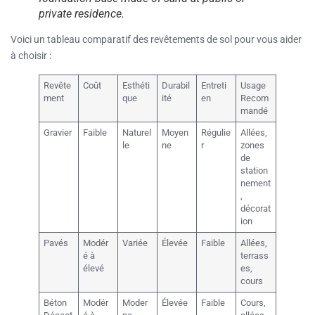
private residence.
Voici un tableau comparatif des revêtements de sol pour vous aider
à choisir :
Revête
Coût
Esthéti
Durabil
Entreti
Usage
ment
que
ité
en
Recom
mandé
Gravier
Faible
Naturel
Moyen
Régulie
Allées,
le
ne
r
zones
de
station
nement
,
décorat
ion
Pavés
Modér
Variée
Élevée
Faible
Allées,
é à
terrass
élevé
es,
cours
Béton
Modér
Moder
Élevée
Faible
Cours,