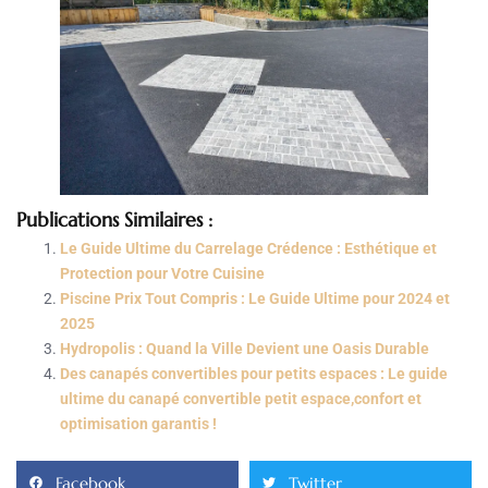
Publications Similaires :
Le Guide Ultime du Carrelage Crédence : Esthétique et
Protection pour Votre Cuisine
Piscine Prix Tout Compris : Le Guide Ultime pour 2024 et
2025
Hydropolis : Quand la Ville Devient une Oasis Durable
Des canapés convertibles pour petits espaces : Le guide
ultime du canapé convertible petit espace,confort et
optimisation garantis !
Facebook
Twitter